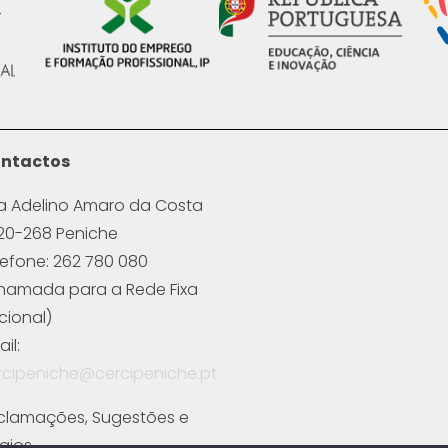
ntactos
a Adelino Amaro da Costa
20-268 Peniche
lefone: 262 780 080
hamada para a Rede Fixa
cional)
il:
rcipeniche@cercipeniche.pt
clamações, Sugestões e
ogios