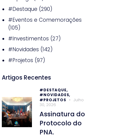
#Destaque
(290)
#Eventos e Comemorações
(105)
#Investimentos
(27)
#Novidades
(142)
#Projetos
(97)
Artigos Recentes
#DESTAQUE,
#NOVIDADES,
Julho
#PROJETOS
30, 2026
Assinatura do
Protocolo do
PNA.