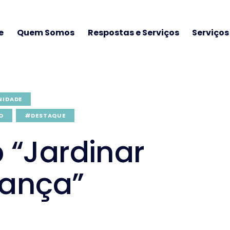
e
Quem Somos
Respostas e Serviços
Serviço
NIDADE
O
#DESTAQUE
 “Jardinar
ança”