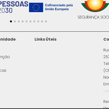
unidade
Links Úteis
Co
Ru
enção
25
Te
icas
(C
Na
Ema
ce
Re
El