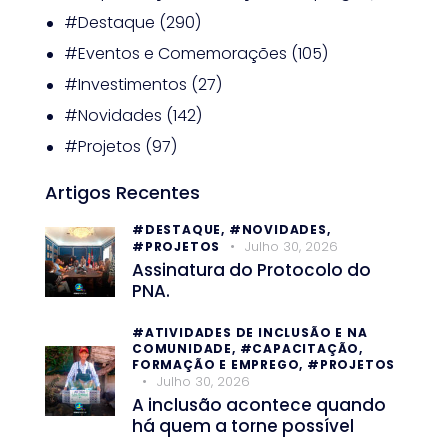
#Destaque
(290)
#Eventos e Comemorações
(105)
#Investimentos
(27)
#Novidades
(142)
#Projetos
(97)
Artigos Recentes
#DESTAQUE,
#NOVIDADES,
Julho 30, 2026
#PROJETOS
Assinatura do Protocolo do
PNA.
#ATIVIDADES DE INCLUSÃO E NA
COMUNIDADE,
#CAPACITAÇÃO,
FORMAÇÃO E EMPREGO,
#PROJETOS
Julho 30, 2026
A inclusão acontece quando
há quem a torne possível