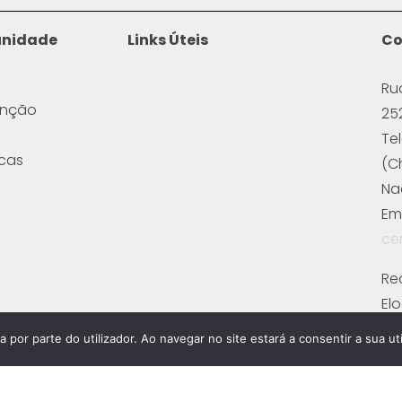
unidade
Links Úteis
Co
Ru
enção
25
Te
icas
(C
Na
Ema
ce
Re
El
Fi
a por parte do utilizador. Ao navegar no site estará a consentir a sua uti
Fi