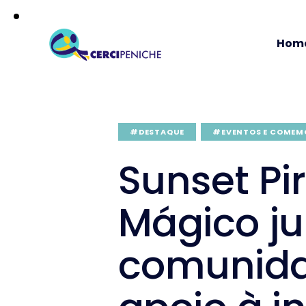
Hom
#DESTAQUE
#EVENTOS E COMEM
Sunset Pi
Mágico j
comunid