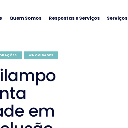
e
Quem Somos
Respostas e Serviços
Serviço
ORAÇÕES
#NOVIDADES
rilampo
unta
ade em