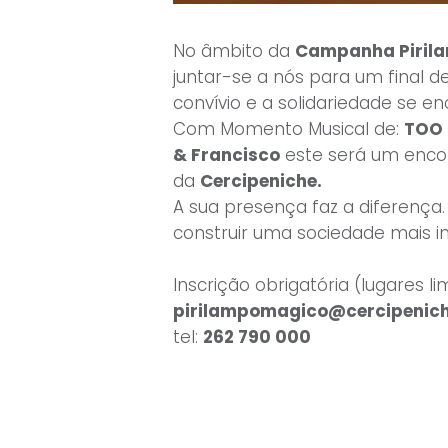
No âmbito da
Campanha Piril
juntar-se a nós para um final d
convívio e a solidariedade se e
Com Momento Musical de:
TOO
& Francisco
este será um encon
da
Cercipeniche.
A sua presença faz a diferença.
construir uma sociedade mais in
Inscrição obrigatória (lugares li
pirilampomagico@cercipenich
tel:
262 790 000