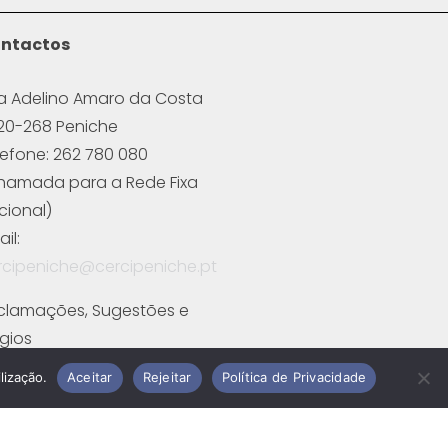
ntactos
a Adelino Amaro da Costa
20-268 Peniche
lefone: 262 780 080
hamada para a Rede Fixa
cional)
il:
rcipeniche@cercipeniche.pt
clamações, Sugestões e
ogios
cha de Candidatura
lização.
Aceitar
Rejeitar
Política de Privacidade
cha de Contacto