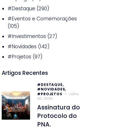
#Destaque
(290)
#Eventos e Comemorações
(105)
#Investimentos
(27)
#Novidades
(142)
#Projetos
(97)
Artigos Recentes
#DESTAQUE,
#NOVIDADES,
Julho
#PROJETOS
30, 2026
Assinatura do
Protocolo do
PNA.