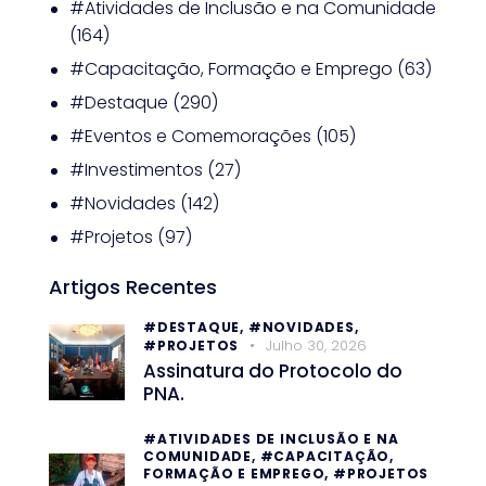
#Atividades de Inclusão e na Comunidade
(164)
#Capacitação, Formação e Emprego
(63)
#Destaque
(290)
#Eventos e Comemorações
(105)
#Investimentos
(27)
#Novidades
(142)
#Projetos
(97)
Artigos Recentes
#DESTAQUE,
#NOVIDADES,
Julho 30, 2026
#PROJETOS
Assinatura do Protocolo do
PNA.
#ATIVIDADES DE INCLUSÃO E NA
COMUNIDADE,
#CAPACITAÇÃO,
FORMAÇÃO E EMPREGO,
#PROJETOS