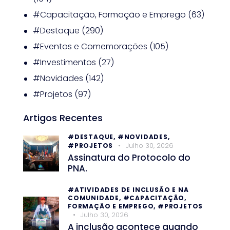
#Capacitação, Formação e Emprego
(63)
#Destaque
(290)
#Eventos e Comemorações
(105)
#Investimentos
(27)
#Novidades
(142)
#Projetos
(97)
Artigos Recentes
#DESTAQUE,
#NOVIDADES,
Julho 30, 2026
#PROJETOS
Assinatura do Protocolo do
PNA.
#ATIVIDADES DE INCLUSÃO E NA
COMUNIDADE,
#CAPACITAÇÃO,
FORMAÇÃO E EMPREGO,
#PROJETOS
Julho 30, 2026
A inclusão acontece quando