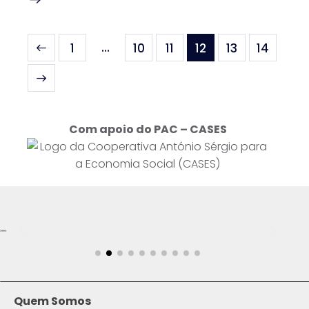
…
1
10
11
12
13
14
Com apoio do PAC – CASES
Quem Somos