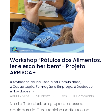
Workshop “Rótulos dos Alimentos,
ler e escolher bem”- Projeto
ARRISCA+
#Atividades de Inclusão e na Comunidade
,
#Capacitação, Formação e Emprego
,
#Destaque
,
#Novidades
Abril 15, 2025
2K
Views
0
Likes
0
Comments
No dia 7 de abril, um grupo de pessoas
apoiadas da Cercipeniche participou no