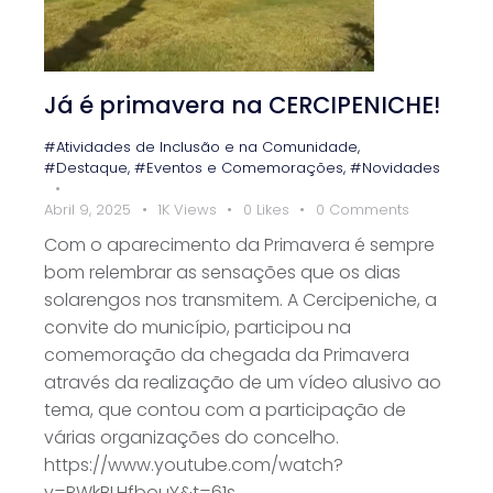
Já é primavera na CERCIPENICHE!
#Atividades de Inclusão e na Comunidade
,
#Destaque
,
#Eventos e Comemorações
,
#Novidades
Abril 9, 2025
1K
Views
0
Likes
0
Comments
Com o aparecimento da Primavera é sempre
bom relembrar as sensações que os dias
solarengos nos transmitem. A Cercipeniche, a
convite do município, participou na
comemoração da chegada da Primavera
através da realização de um vídeo alusivo ao
tema, que contou com a participação de
várias organizações do concelho.
https://www.youtube.com/watch?
v=PWkBLHfbouY&t=61s