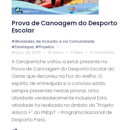
Prova de Canoagem do Desporto
Escolar
#Atividades de Inclusão e na Comunidade
,
#Destaque
,
#Projetos
Março 20, 2025
1K
Views
0
Likes
0
Comments
A Cercipeniche voltou a estar presente na
Prova de Canoagem do Desporto Escolar do
Oeste que decorreu na Foz do Arelho. O
espírito de entreajuda e o convívio estão
sempre presentes nestas provas. Uma
atividade verdadeiramente inclusiva! Esta
atividade foi realizada no âmbito do "Projeto
Arrisca +" do PNDpT – Programa Nacional de
Desporto Para…