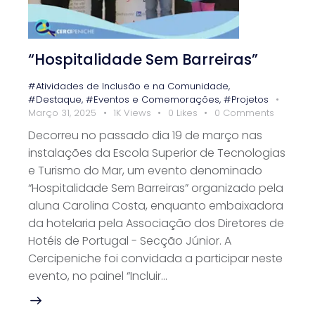
“Hospitalidade Sem Barreiras”
#Atividades de Inclusão e na Comunidade
,
#Destaque
,
#Eventos e Comemorações
,
#Projetos
Março 31, 2025
1K
Views
0
Likes
0
Comments
Decorreu no passado dia 19 de março nas
instalações da Escola Superior de Tecnologias
e Turismo do Mar, um evento denominado
“Hospitalidade Sem Barreiras” organizado pela
aluna Carolina Costa, enquanto embaixadora
da hotelaria pela Associação dos Diretores de
Hotéis de Portugal - Secção Júnior. A
Cercipeniche foi convidada a participar neste
evento, no painel “Incluir…