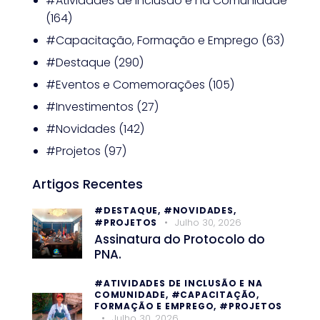
#Atividades de Inclusão e na Comunidade
(164)
#Capacitação, Formação e Emprego
(63)
#Destaque
(290)
#Eventos e Comemorações
(105)
#Investimentos
(27)
#Novidades
(142)
#Projetos
(97)
Artigos Recentes
#DESTAQUE,
#NOVIDADES,
Julho 30, 2026
#PROJETOS
Assinatura do Protocolo do
PNA.
#ATIVIDADES DE INCLUSÃO E NA
COMUNIDADE,
#CAPACITAÇÃO,
FORMAÇÃO E EMPREGO,
#PROJETOS
Julho 30, 2026