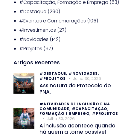
#Capacitação, Formação e Emprego
(63)
#Destaque
(290)
#Eventos e Comemorações
(105)
#Investimentos
(27)
#Novidades
(142)
#Projetos
(97)
Artigos Recentes
#DESTAQUE,
#NOVIDADES,
Julho 30, 2026
#PROJETOS
Assinatura do Protocolo do
PNA.
#ATIVIDADES DE INCLUSÃO E NA
COMUNIDADE,
#CAPACITAÇÃO,
FORMAÇÃO E EMPREGO,
#PROJETOS
Julho 30, 2026
A inclusão acontece quando
há quem a torne possível