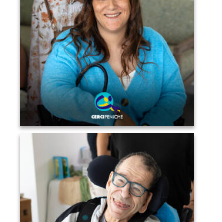
Convidados a conviver, conversar e desfrutar do
ambiente do Sunset Pirilampo Mágico. Logo da
Cercipeniche.
Pessoa apoiada pela Cercipeniche no evento solidário
Sunset Pirilampo Mágico `26, na Quinta do Gato
Cinzento. Logo da Cercipeniche.