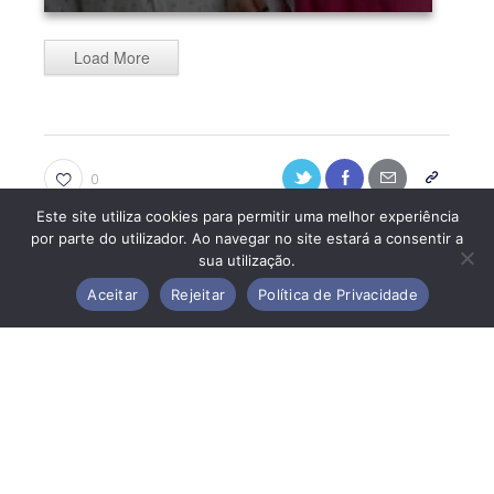
Load More
Pessoas apoiadas felizes, a conviver e a partilhar
momentos de alegria durante o Sunset. Logo da
Cercipeniche.
0
Este site utiliza cookies para permitir uma melhor experiência
por parte do utilizador. Ao navegar no site estará a consentir a
sua utilização.
ANTERIOR
SEGUINTE
Aceitar
Rejeitar
Política de Privacidade
Já cheira a Santos
Juntos, criámos um
Populares!
Sunset Mágico!
Também pode ter interesse em...