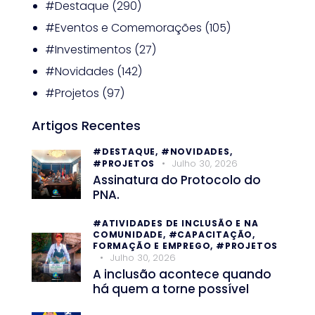
#Destaque
(290)
#Eventos e Comemorações
(105)
#Investimentos
(27)
#Novidades
(142)
#Projetos
(97)
Artigos Recentes
#DESTAQUE,
#NOVIDADES,
Julho 30, 2026
#PROJETOS
Assinatura do Protocolo do
PNA.
#ATIVIDADES DE INCLUSÃO E NA
COMUNIDADE,
#CAPACITAÇÃO,
FORMAÇÃO E EMPREGO,
#PROJETOS
Julho 30, 2026
A inclusão acontece quando
há quem a torne possível