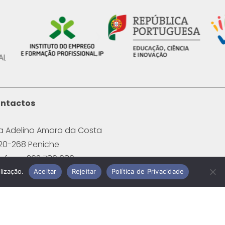
ntactos
a Adelino Amaro da Costa
20-268 Peniche
lefone: 262 780 080
hamada para a Rede Fixa
lização.
Aceitar
Rejeitar
Política de Privacidade
cional)
il:
rcipeniche@cercipeniche.pt