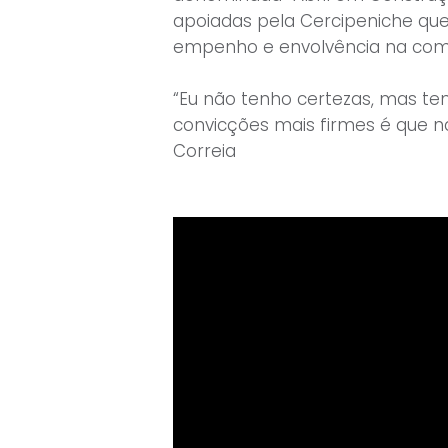
apoiadas pela Cercipeniche que
empenho e envolvência na com
“Eu não tenho certezas, mas t
convicções mais firmes é que n
Correia