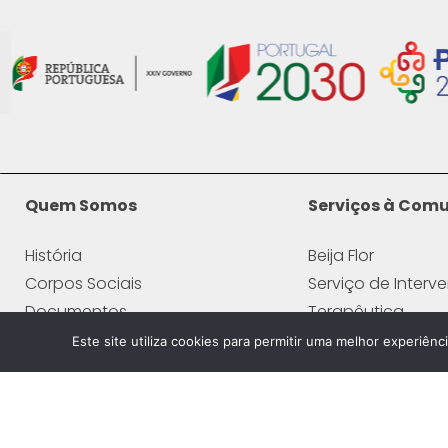
Quem Somos
Serviços à Com
História
Beija Flor
Corpos Sociais
Serviço de Interv
Documentos
Terapêutica
Políticas Organizacionais
Atividades Aquát
Este site utiliza cookies para permitir uma melhor experiênci
Entidades Parceiras