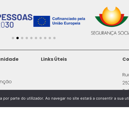
unidade
Links Úteis
Co
Ru
enção
25
Te
icas
(C
a por parte do utilizador. Ao navegar no site estará a consentir a sua uti
Na
Ema
ce