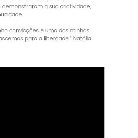
 demonstraram a sua criatividade,
unidade.
enho convicções e uma das minhas
ascemos para a liberdade.” Natália