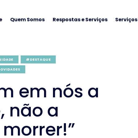
e
Quem Somos
Respostas e Serviços
Serviço
NIDADE
#DESTAQUE
OVIDADES
am em nós a
, não a
 morrer!”