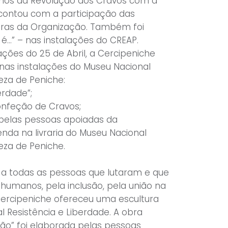
anos da Revolução dos Cravos com a
e contou com a participação das
ras da Organização. Também foi
 é…” – nas instalações do CREAP.
ões do 25 de Abril, a Cercipeniche
s nas instalações do Museu Nacional
eza de Peniche:
erdade”;
nfeção de Cravos;
 pelas pessoas apoiadas da
nda na livraria do Museu Nacional
eza de Peniche.
todas as pessoas que lutaram e que
 humanos, pela inclusão, pela união na
 Cercipeniche ofereceu uma escultura
l Resistência e Liberdade. A obra
ão” foi elaborada pelas pessoas