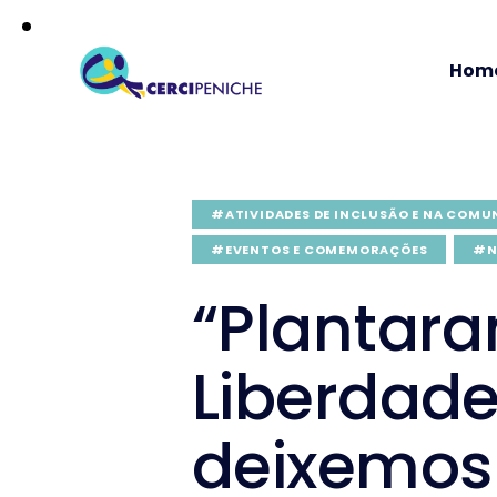
Hom
#ATIVIDADES DE INCLUSÃO E NA COMU
#EVENTOS E COMEMORAÇÕES
#N
“Plantar
Liberdade
deixemos