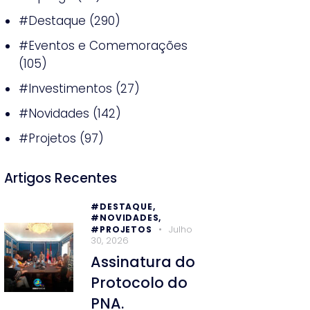
#Destaque
(290)
#Eventos e Comemorações
(105)
#Investimentos
(27)
#Novidades
(142)
#Projetos
(97)
Artigos Recentes
#DESTAQUE,
#NOVIDADES,
Julho
#PROJETOS
30, 2026
Assinatura do
Protocolo do
PNA.