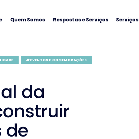
e
Quem Somos
Respostas e Serviços
Serviço
NIDADE
#EVENTOS E COMEMORAÇÕES
al da
construir
 de