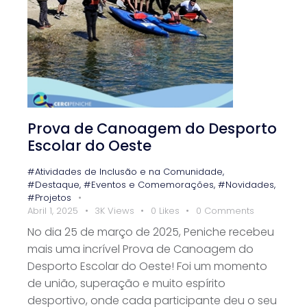
Prova de Canoagem do Desporto
Escolar do Oeste ️
#Atividades de Inclusão e na Comunidade
,
#Destaque
,
#Eventos e Comemorações
,
#Novidades
,
#Projetos
Abril 1, 2025
3K
Views
0
Likes
0
Comments
No dia 25 de março de 2025, Peniche recebeu
mais uma incrível Prova de Canoagem do
Desporto Escolar do Oeste! Foi um momento
de união, superação e muito espírito
desportivo, onde cada participante deu o seu