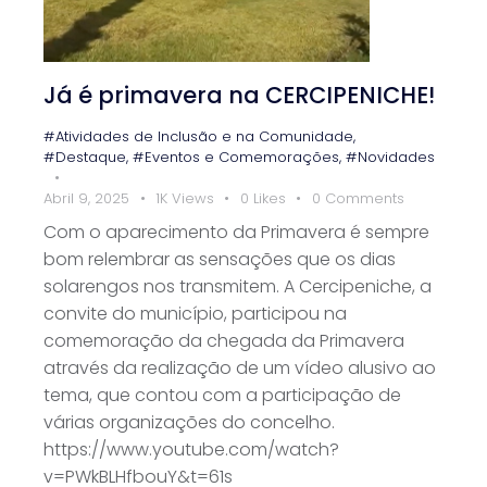
Já é primavera na CERCIPENICHE!
#Atividades de Inclusão e na Comunidade
,
#Destaque
,
#Eventos e Comemorações
,
#Novidades
Abril 9, 2025
1K
Views
0
Likes
0
Comments
Com o aparecimento da Primavera é sempre
bom relembrar as sensações que os dias
solarengos nos transmitem. A Cercipeniche, a
convite do município, participou na
comemoração da chegada da Primavera
através da realização de um vídeo alusivo ao
tema, que contou com a participação de
várias organizações do concelho.
https://www.youtube.com/watch?
v=PWkBLHfbouY&t=61s