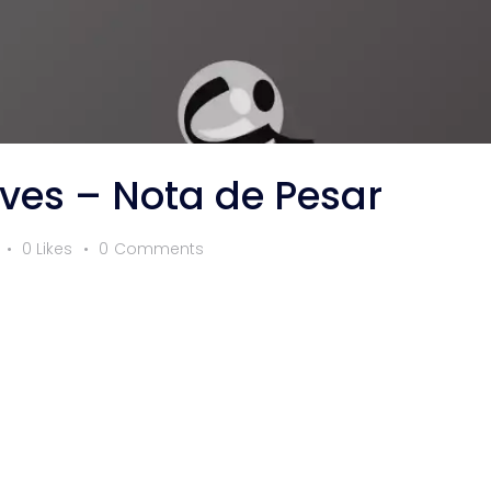
eves – Nota de Pesar
0
Likes
0
Comments