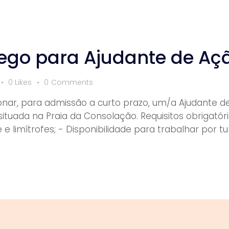
ego para Ajudante de Açã
0
Likes
0
Comments
onar, para admissão a curto prazo, um/a Ajudante de
situada na Praia da Consolação. Requisitos obrigatório
e limítrofes; - Disponibilidade para trabalhar por tu