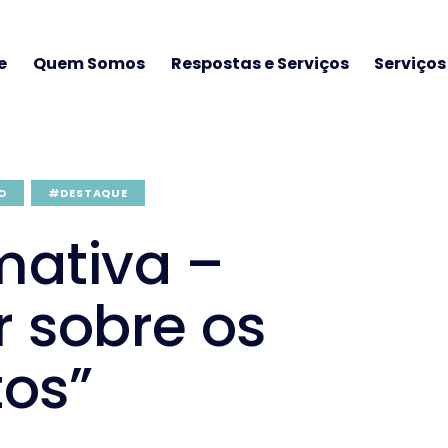
e
Quem Somos
Respostas e Serviços
Serviço
O
#DESTAQUE
mativa –
 sobre os
tos”