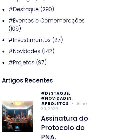
#Destaque
(290)
#Eventos e Comemorações
(105)
#Investimentos
(27)
#Novidades
(142)
#Projetos
(97)
Artigos Recentes
#DESTAQUE,
#NOVIDADES,
Julho
#PROJETOS
30, 2026
Assinatura do
Protocolo do
PNA.