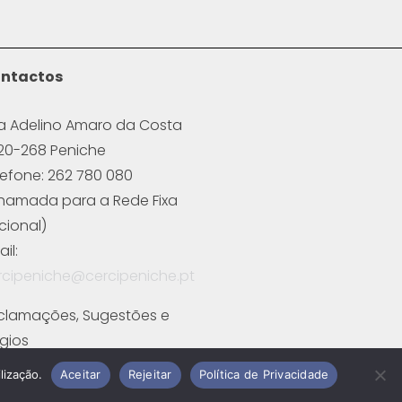
ntactos
a Adelino Amaro da Costa
20-268 Peniche
lefone: 262 780 080
hamada para a Rede Fixa
cional)
il:
rcipeniche@cercipeniche.pt
clamações, Sugestões e
ogios
cha de Candidatura
lização.
Aceitar
Rejeitar
Política de Privacidade
cha de Contacto