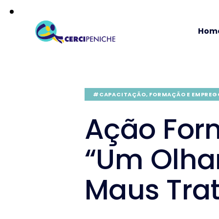
Hom
#CAPACITAÇÃO, FORMAÇÃO E EMPREG
Ação For
“Um Olhar
Maus Tra