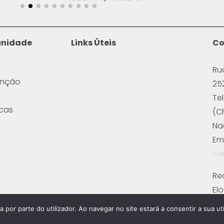
unidade
Links Úteis
Co
Ru
enção
25
Te
icas
(C
Na
Ema
ce
Re
El
Fi
a por parte do utilizador. Ao navegar no site estará a consentir a sua uti
Fi