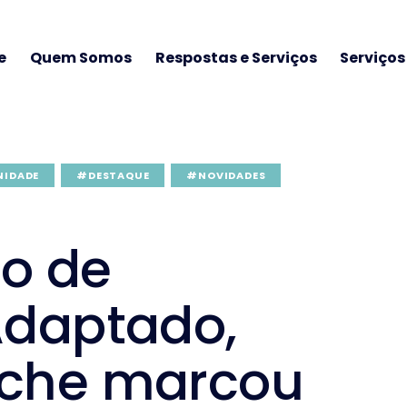
e
Quem Somos
Respostas e Serviços
Serviço
NIDADE
#DESTAQUE
#NOVIDADES
ro de
Adaptado,
iche marcou