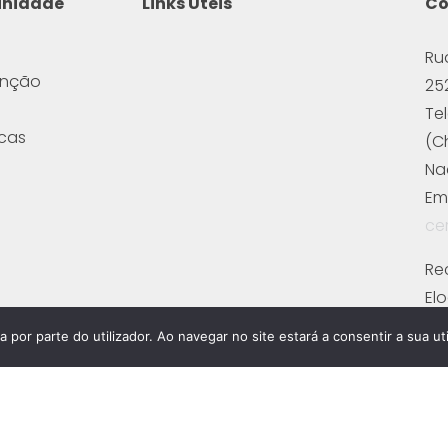
unidade
Links Úteis
Co
Ru
enção
25
Te
icas
(C
Na
Ema
ce
Re
El
Fi
a por parte do utilizador. Ao navegar no site estará a consentir a sua uti
Fi