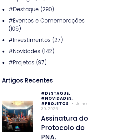
#Destaque
(290)
#Eventos e Comemorações
(105)
#Investimentos
(27)
#Novidades
(142)
#Projetos
(97)
Artigos Recentes
#DESTAQUE,
#NOVIDADES,
Julho
#PROJETOS
30, 2026
Assinatura do
Protocolo do
PNA.