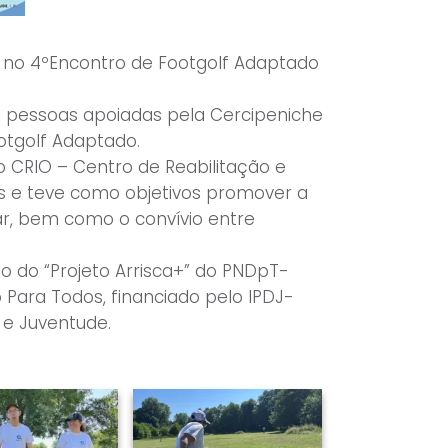
no 4ºEncontro de Footgolf Adaptado
e pessoas apoiadas pela Cercipeniche
otgolf Adaptado.
elo CRIO – Centro de Reabilitação e
s e teve como objetivos promover a
ar, bem como o convívio entre
to do “Projeto Arrisca+” do PNDpT-
Para Todos, financiado pelo IPDJ-
 e Juventude.