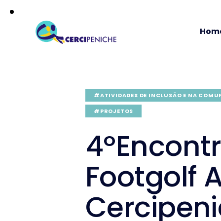
Hom
#ATIVIDADES DE INCLUSÃO E NA COMU
#PROJETOS
4ºEncont
Footgolf 
Cercipen