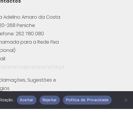
ntactos
a Adelino Amaro da Costa
20-268 Peniche
lefone: 262 780 080
hamada para a Rede Fixa
cional)
il:
rcipeniche@cercipeniche.pt
clamações, Sugestões e
ogios
cha de Candidatura
lização.
Aceitar
Rejeitar
Política de Privacidade
cha de Contacto